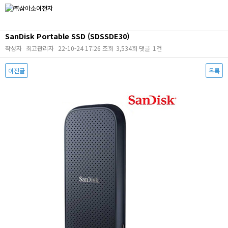
SanDisk Portable SSD (SDSSDE30)
작성자
최고관리자
22-10-24 17:26
조회
3,534회
댓글
1건
이전글
목록
본문