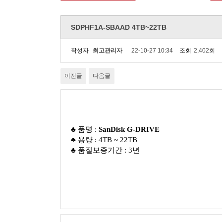
SDPHF1A-SBAAD 4TB~22TB
작성자
최고관리자
22-10-27 10:34
조회
2,402회
이전글
다음글
♣ 품명 :
SanDisk
G-DRIVE
♣
용량 : 4TB ~ 22TB
♣
품질보증기간 : 3년