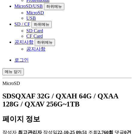
Professional
MicroSD/USB
하위메뉴
MicroSD
USB
SD / CF
하위메뉴
SD Card
CF Card
공지사항
하위메뉴
공지사항
로그인
메뉴
닫기
MicroSD
SDSQXAF 32G / QXAH 64G / QXAA
128G / QXAV 256G~1TB
페이지 정보
작성자
최고관리자
작성일
22-10-25 09:51
조회
2,760회
댓글
0건