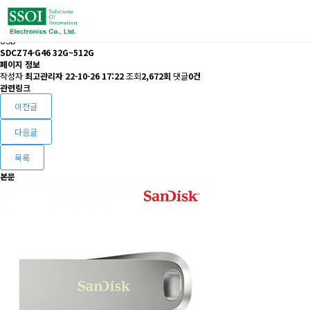
USB
SDCZ74-G46 32G~512G
페이지 정보
작성자
최고관리자
22-10-26 17:22
조회
2,672회
댓글
0건
관련링크
이전글
다음글
목록
본문